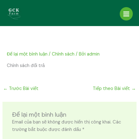
Nhảy
Main
tới
Menu
nội
dung
Để lại một bình luận
/
Chính sách
/ Bởi
admin
Chính sách đổi trả
←
Trước Bài viết
Tiếp theo Bài viết
→
Để lại một bình luận
Email của bạn sẽ không được hiển thị công khai.
Các
trường bắt buộc được đánh dấu
*